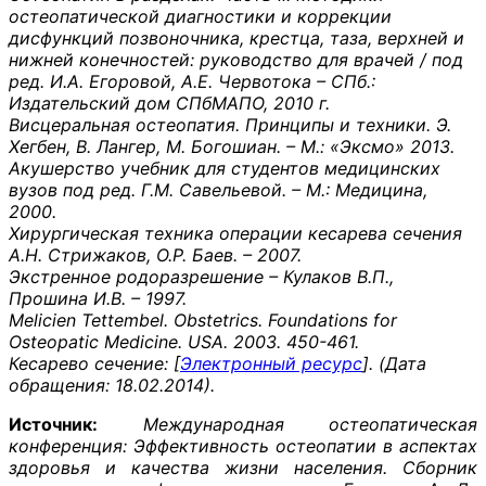
остеопатической диагностики и коррекции
дисфункций позвоночника, крестца, таза, верхней и
нижней конечностей: руководство для врачей / под
ред. И.А. Егоровой, А.Е. Червотока – СПб.:
Издательский дом СПбМАПО, 2010 г.
Висцеральная остеопатия. Принципы и техники. Э.
Хегбен, В. Лангер, М. Богошиан. – М.: «Эксмо» 2013.
Акушерство учебник для студентов медицинских
вузов под ред. Г.М. Савельевой. – М.: Медицина,
2000.
Хирургическая техника операции кесарева сечения
А.Н. Стрижаков, О.Р. Баев. – 2007.
Экстренное родоразрешение – Кулаков В.П.,
Прошина И.В. – 1997.
Melicien Tettembel. Obstetrics. Foundations for
Osteopatic Medicine. USA. 2003. 450-461.
Кесарево сечение: [
Электронный ресурс
]. (Дата
обращения: 18.02.2014).
Источник:
Международная остеопатическая
конференция: Эффективность остеопатии в аспектах
здоровья и качества жизни населения. Сборник