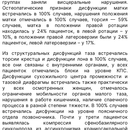
группах заняли висцеральные нарушения.
Остеопатические признаки дисфункции матки
встречались в 100% случаев, нарушения положения
матки отмечались в 100% случаев, торсия — 59%
случаев, матка в положении правой ротации
находилась у 24% пациенток, в левой ротации – у
10%, в положении правой латероверзии были у 24%
пациенток, левой латероверзии – у 17%.
Из структуральных дисфункций таза встречались
торсии крестца и дисфункции лона в 100% случаев,
все они связаны с внутренними органами, у всех
пациенток отмечались блоки на уровне КПС.
Дисфункции сухожильного центра промежности и
тазовой диафрагмы встречались также практически
у всех осмотренных женщин, отмечалось
ограничение мобильности органов малого таза,
нарушения в работе кишечника, наличие спаечного
процесса в разной степени тяжести. В 100% случаев
встречались дисфункции на уровне поясничного
отдела позвоночника. Почти у трети пациенток
выявлялась компрессия сфенобазилярного
синхондроза из ассинхронизма краниосакральной