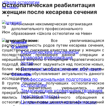
Остеопатическая реабилитация
женщин после кесарева сечения
Автономная некоммерческая организация
19
дополнительного профессионального
Июн
образования «Школа остеопатии на Неве»
Резюме:
Все увеличивающаяся
Главная
распространенность родов путем кесарева сечения,
О школе
существенное снижение качества жизни у женщин с
Юридические документы
последствиями проведения данной операции и
Правовая информация
нерешенные вопросы о концепции терапевтического
Устав
подхода, заставляют задуматься над поиском новых,
Документы об окончании обучения
более эффективных методов лечения этой группы
пациенток, что обусловливает актуальность данного
Семинары
исследования.
Профессиональная подготовка по
В группе пациенток, получавших остеопатическое
остеопатии
лечение, значительно уменьшились или
Тематические усовершенствования
прекратились совсем основные жалобы, которые
(мастер-классы)
явились причинами первичного обращения к
Циклы повышения квалификации
остеопату и причинами многочисленных посещений