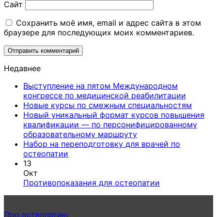
Сайт
Сохранить моё имя, email и адрес сайта в этом
браузере для последующих моих комментариев.
Недавнее
Выступление на пятом Международном
Коммен
конгрессе по медицинской реабилитации
к
нет
Комме
Новые курсы по смежным специальностям
записи
к
нет
Новый уникальный формат курсов повышения
Выступ
запис
квалификации — по персонифицированному
на
Новые
Комментариев
образовательному маршруту
к
пятом
курсы
нет
Набор на переподготовку для врачей по
записи
Междун
по
Комментариев
остеопатии
к
Новый
конгрес
смеж
нет
13
записи
уникальный
по
специ
Окт
Набор
формат
медици
Комментариев
Противопоказания для остеопатии
на
курсов
к
реабили
нет
переподготовку
повышения
записи
для
квалификации
Противопоказ
Про остеопатию