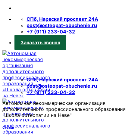
Skip
to
СПб, Нарвский проспект 24А
content
post@osteopat-obuchenie.ru
+7 (911) 233-04-32
Заказать звонок
СПб, Нарвский проспект 24А
post@osteopat-obuchenie.ru
+7 (911) 233-04-32
Автономная некоммерческая организация
дополнительного профессионального образования
"Школа остеопатии на Неве"
Статьи