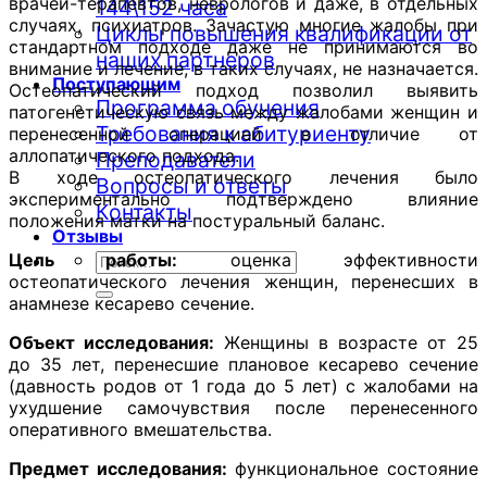
врачей-терапевтов, неврологов и даже, в отдельных
144\152 часа
случаях, психиатров. Зачастую многие жалобы при
Циклы повышения квалификации от
стандартном подходе даже не принимаются во
наших партнеров
внимание и лечение, в таких случаях, не назначается.
Поступающим
Остеопатический подход позволил выявить
Программа обучения
патогенетическую связь между жалобами женщин и
Требования к абитуриенту
перенесенной операцией в отличие от
аллопатического подхода.
Преподаватели
В ходе остеопатического лечения было
Вопросы и ответы
экспериментально подтверждено влияние
Контакты
положения матки на постуральный баланс.
Отзывы
Цель работы:
оценка эффективности
остеопатического лечения женщин, перенесших в
анамнезе кесарево сечение.
Объект исследования:
Женщины в возрасте от 25
до 35 лет, перенесшие плановое кесарево сечение
(давность родов от 1 года до 5 лет) с жалобами на
ухудшение самочувствия после перенесенного
оперативного вмешательства.
Предмет исследования:
функциональное состояние