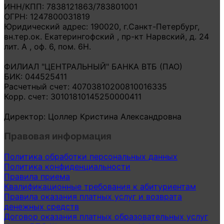
ИНН/КПП: 7838121863/783801001
ОГРН: 1247800031819
Юридический адрес: 190020, г.Санкт-Петербург,
вн.тер.ок. Екатерингофский , пр-кт Нарвский, д. 24
лит. А , оф. 6, пом. 6Н.
ФИЛИАЛ "ЦЕНТРАЛЬНЫЙ" БАНКА ВТБ (ПАО)
БИК: 044525411
Расчетный счет: 40703810200810016335
Корр. счет: 30101810145250000411
Директор: Цоллер Кристина Александровна
Правовая информация
Политика обработки персональных данных
Политика конфиденциальности
Правила приема
Квалификационные требования к абитуриентам
Правила оказания платных услуг и возврата
денежных средств
Договор оказания платных образовательных услуг