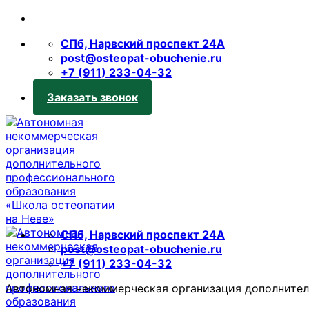
Skip
to
СПб, Нарвский проспект 24А
content
post@osteopat-obuchenie.ru
+7 (911) 233-04-32
Заказать звонок
СПб, Нарвский проспект 24А
post@osteopat-obuchenie.ru
+7 (911) 233-04-32
Автономная некоммерческая организация дополнител