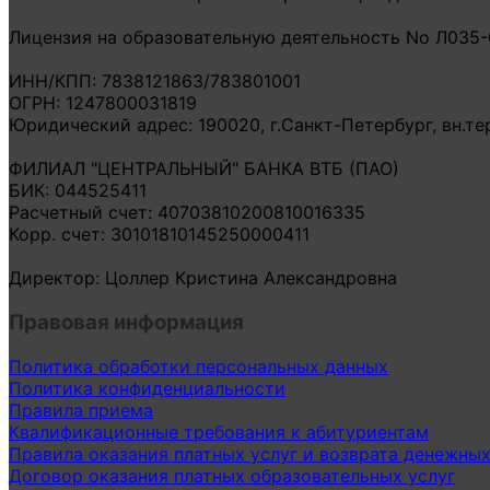
Лицензия на образовательную деятельность No Л035-0
ИНН/КПП: 7838121863/783801001
ОГРН: 1247800031819
Юридический адрес: 190020, г.Санкт-Петербург, вн.тер.о
ФИЛИАЛ "ЦЕНТРАЛЬНЫЙ" БАНКА ВТБ (ПАО)
БИК: 044525411
Расчетный счет: 40703810200810016335
Корр. счет: 30101810145250000411
Директор: Цоллер Кристина Александровна
Правовая информация
Политика обработки персональных данных
Политика конфиденциальности
Правила приема
Квалификационные требования к абитуриентам
Правила оказания платных услуг и возврата денежны
Договор оказания платных образовательных услуг