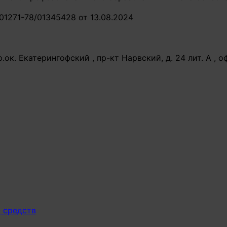
1271-78/01345428 от 13.08.2024
к. Екатерингофский , пр-кт Нарвский, д. 24 лит. А , оф.
х средств