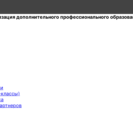
изация дополнительного профессионального образова
ии
-классы)
са
артнеров