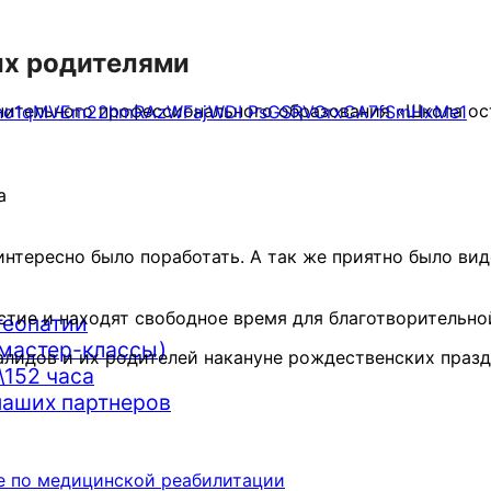
их родителями
ительного профессионального образования «Школа ос
а
нтересно было поработать. А так же приятно было вид
тие и находят свободное время для благотворительно
теопатии
мастер-классы)
алидов и их родителей накануне рождественских празд
152 часа
наших партнеров
Комментариев
е по медицинской реабилитации